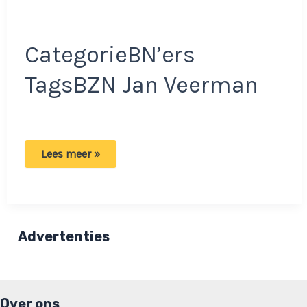
CategorieBN’ers
TagsBZN Jan Veerman
Oud
Lees meer »
lid
van
Volendamse
band
BZN
overleden:
‘Hield
Advertenties
van
het
rauwere
werk’
Over ons