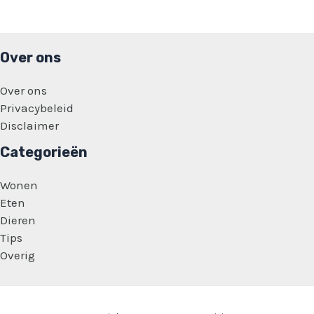
affaire
met
Sieneke:
‘Niet
helemaal
Over ons
koosjer’
Over ons
Privacybeleid
Disclaimer
Categorieën
Wonen
Eten
Dieren
Tips
Overig