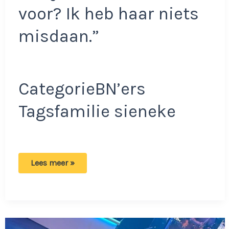
voor? Ik heb haar niets
misdaan.”
CategorieBN’ers
Tagsfamilie sieneke
Terminaal
Lees meer »
zieke
opa
teleurgesteld
in
kleindochter
Sieneke:
‘Ik
heb