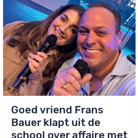
haar
niets
misdaan’
Goed vriend Frans
Bauer klapt uit de
school over affaire met