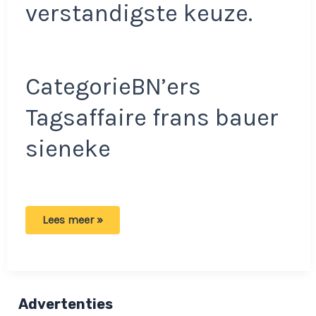
verstandigste keuze.
CategorieBN’ers
Tagsaffaire frans bauer
sieneke
Goed
Lees meer »
vriend
Frans
Bauer
klapt
uit
de
school
Advertenties
over