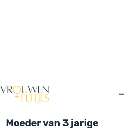
Ga
naar
de
inhoud
Ma
Me
Moeder van 3 jarige