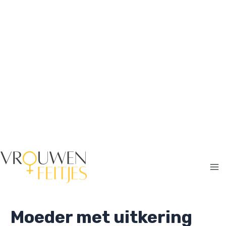
Ga
naar
de
inhoud
Ma
Me
Moeder met uitkering