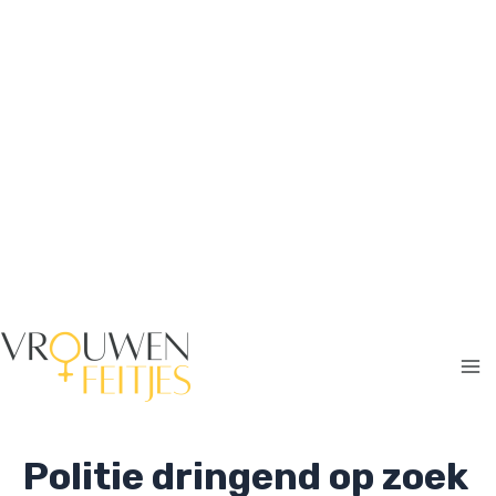
Ga
naar
de
inhoud
Ma
Me
Politie dringend op zoek