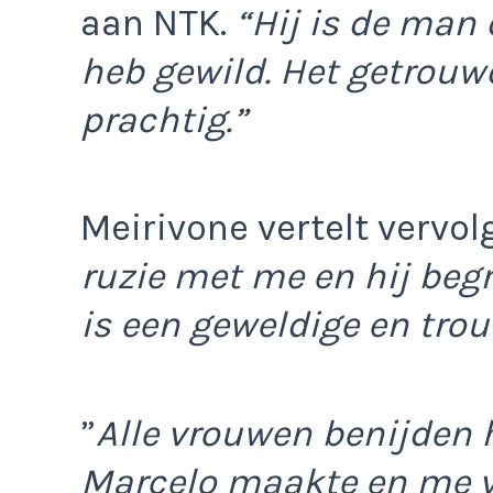
aan NTK.
“Hij is de man d
heb gewild. Het getrouw
prachtig.”
Meirivone vertelt vervo
ruzie met me en hij beg
is een geweldige en tro
”
Alle vrouwen benijden
Marcelo maakte en me v