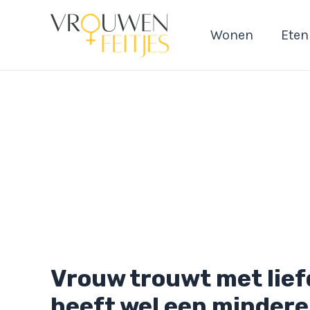
Ga
naar
Wonen
Eten
de
inhoud
Vrouw trouwt met liefd
heeft wel een mindere