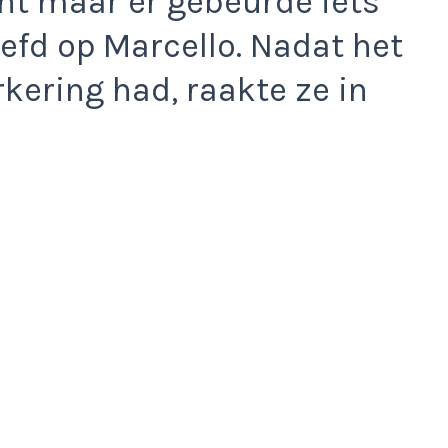
ht maar er gebeurde iets
iefd op Marcello. Nadat het
kering had, raakte ze in