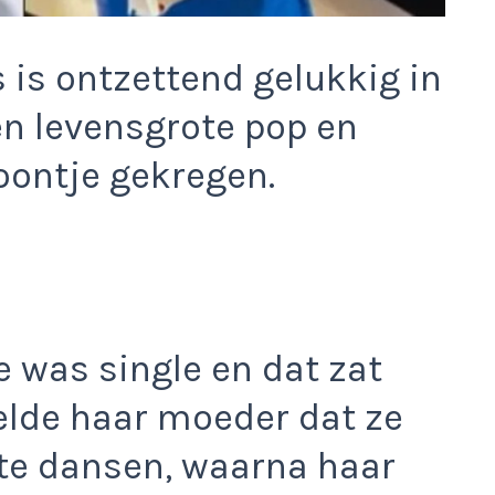
is ontzettend gelukkig in
en levensgrote pop en
oontje gekregen.
e was single en dat zat
telde haar moeder dat ze
te dansen, waarna haar