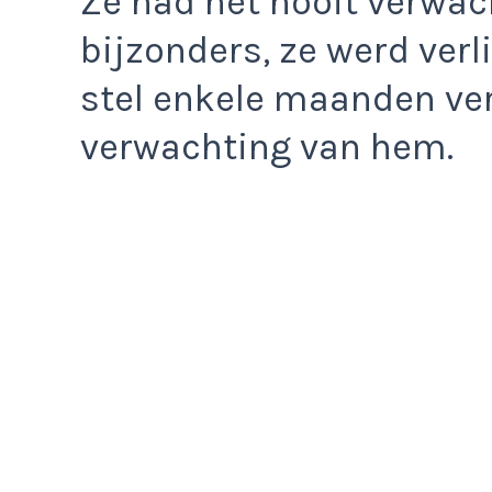
Ze had het nooit verwac
bijzonders, ze werd verl
stel enkele maanden ver
verwachting van hem.