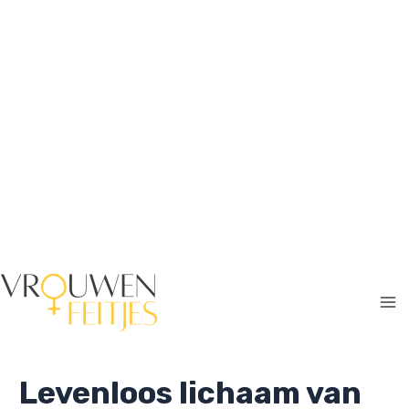
Ga
naar
de
inhoud
Ma
Me
Levenloos lichaam van