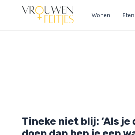
Ga
naar
Wonen
Eten
de
inhoud
Tineke niet blij: ‘Als je
doen dan ben je een w