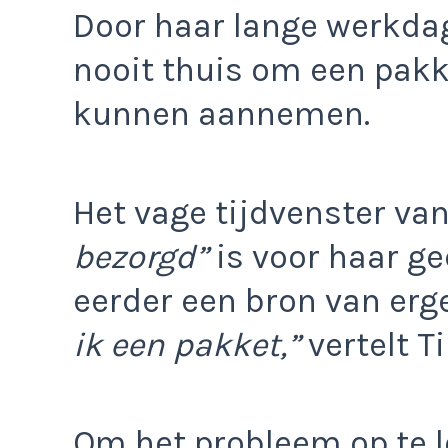
Door haar lange werkdag
nooit thuis om een pakk
kunnen aannemen.
Het vage tijdvenster va
bezorgd”
is voor haar ge
eerder een bron van erg
ik een pakket,”
vertelt T
Om het probleem op te l