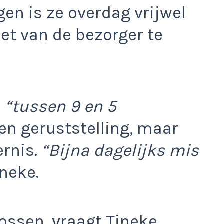
en is ze overdag vrijwel
et van de bezorger te
n
“tussen 9 en 5
en geruststelling, maar
ernis.
“Bijna dagelijks mis
ineke.
ossen, vraagt Tineke