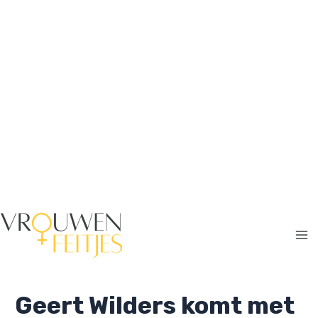
Ga
naar
de
inhoud
Ma
Me
Geert Wilders komt met