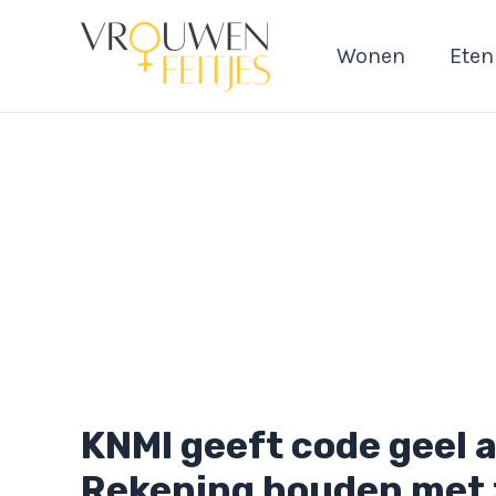
Ga
naar
Wonen
Eten
de
inhoud
KNMI geeft code geel a
Rekening houden met 