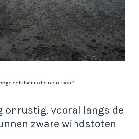
 enge ophitser is die man toch!’
 onrustig, vooral langs de
kunnen zware windstoten