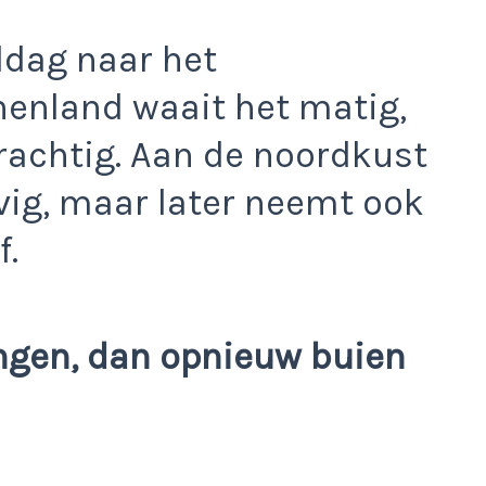
ddag naar het
nenland waait het matig,
krachtig. Aan de noordkust
evig, maar later neemt ook
f.
ngen, dan opnieuw buien