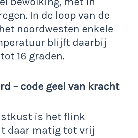
el bewolking, met in
egen. In de loop van de
 het noordwesten enkele
mperatuur blijft daarbij
 tot 16 graden.
rd – code geel van kracht
tkust is het flink
 daar matig tot vrij