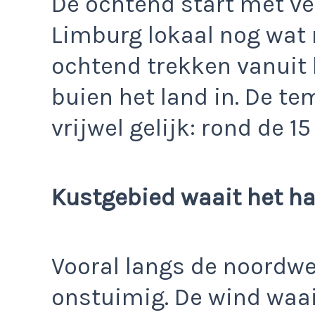
De ochtend start met ve
Limburg lokaal nog wat r
ochtend trekken vanuit
buien het land in. De te
vrijwel gelijk: rond de 15
Kustgebied waait het ha
Vooral langs de noordwes
onstuimig. De wind waait