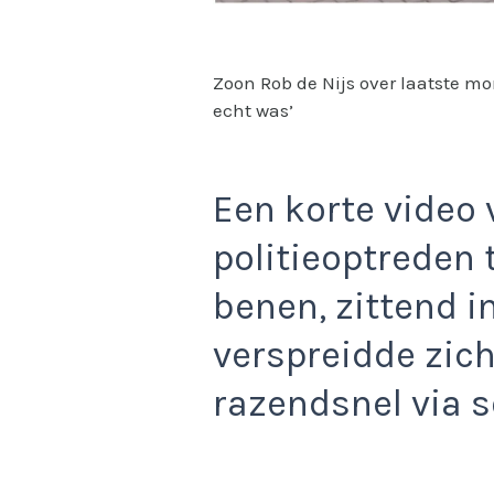
Zoon Rob de Nijs over laatste mo
echt was’
Een korte video
politieoptreden
benen, zittend i
verspreidde zic
razendsnel via s