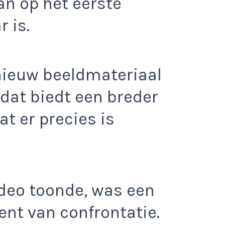
an op het eerste
 is.
 nieuw beeldmateriaal
dat biedt een breder
at er precies is
ideo toonde, was een
nt van confrontatie.