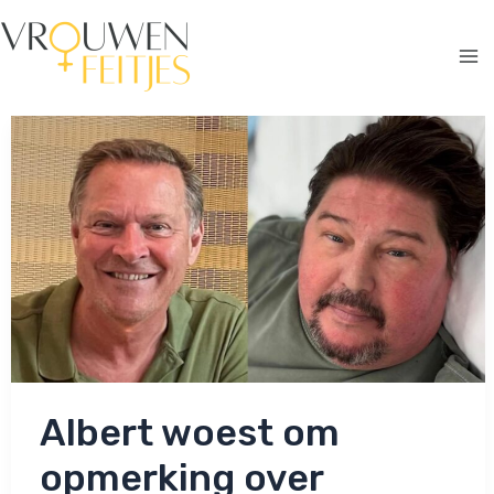
Ga
naar
de
Ma
inhoud
Me
Albert woest om
opmerking over