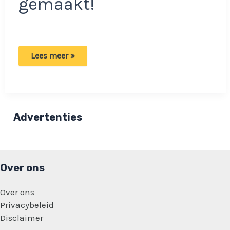
gemaakt!
Glennis
Lees meer »
Grace
krijgt
weer
veel
kritiek:
‘Ze
heeft
Advertenties
zich
slecht
gedragen’
Over ons
Over ons
Privacybeleid
Disclaimer