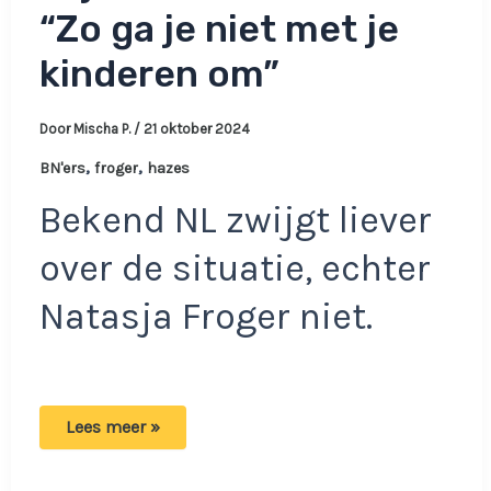
“Zo ga je niet met je
kinderen om”
Door
Mischa P.
/
21 oktober 2024
,
,
BN'ers
froger
hazes
Bekend NL zwijgt liever
over de situatie, echter
Natasja Froger niet.
Natasja
Lees meer »
Froger
is
niet