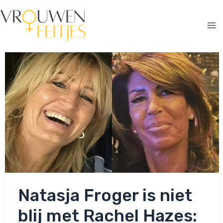
Ga
naar
de
Ma
inhoud
Me
Natasja Froger is niet
blij met Rachel Hazes: