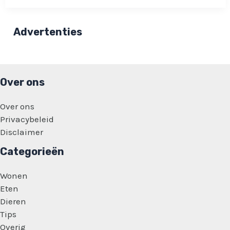
blij
met
Rachel
Hazes:
Advertenties
“Zo
ga
je
niet
met
je
Over ons
kinderen
om”
Over ons
Privacybeleid
Disclaimer
Categorieën
Wonen
Eten
Dieren
Tips
Overig