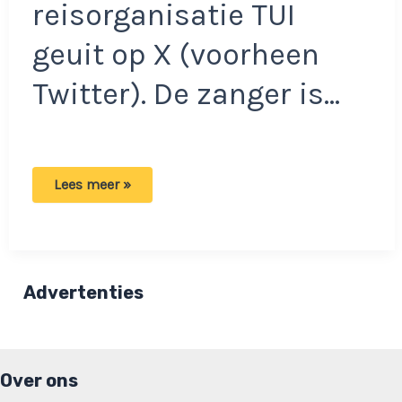
reisorganisatie TUI
geuit op X (voorheen
Twitter). De zanger is…
Jan
Lees meer »
Smit
boos
op
reisorganisatie:
‘We
hebben
alles
Advertenties
al
geprobeerd’
Over ons