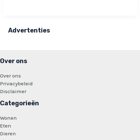
Rieu
reageert
op
leugens
over
vader:
Advertenties
‘Blijkbaar
doen
sommigen
dit
voor
de
Over ons
lol’
Over ons
Privacybeleid
Disclaimer
Categorieën
Wonen
Eten
Dieren