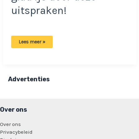
uitspraken!
Wolter
Lees meer »
Kroes
in
de
problemen
bij
Rachel
Hazes
Advertenties
vanwege
zijn
opmerkingen
over
Hazes-
ruzie.
Over ons
Over ons
Privacybeleid