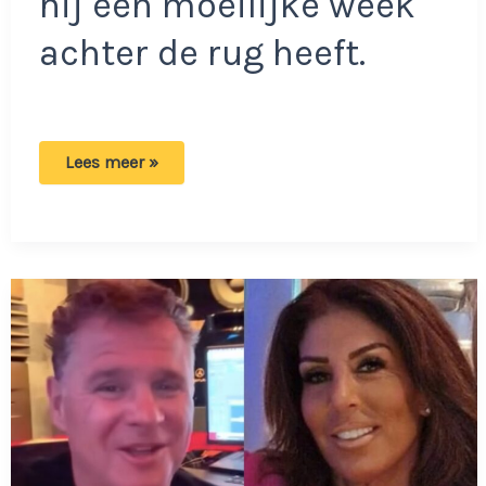
hij een moeilijke week
achter de rug heeft.
Wolter
Lees meer »
Kroes
zegt
al
zijn
shows
af:
‘Dit
was
een
enorme
schok’