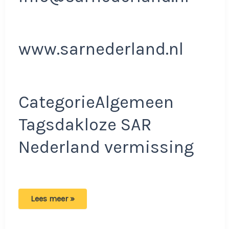
www.sarnederland.nl
CategorieAlgemeen
Tagsdakloze SAR
Nederland vermissing
SAR
Lees meer »
Nederland
blijft
zoeken