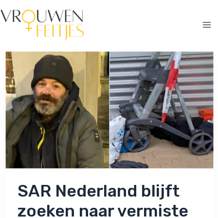
Ga
naar
de
Ma
inhoud
Me
SAR Nederland blijft
zoeken naar vermiste