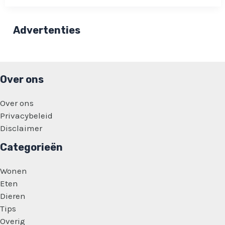
naar
vermiste
dakloze
Mihai
Advertenties
(51):
Help
ook
mee!
Over ons
Over ons
Privacybeleid
Disclaimer
Categorieën
Wonen
Eten
Dieren
Tips
Overig