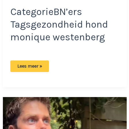
CategorieBN’ers
Tagsgezondheid hond
monique westenberg
Monique
Lees meer »
na
het
ontvangen
van
slecht
nieuws:
‘Ik
wil
dit
toch
weer
delen’