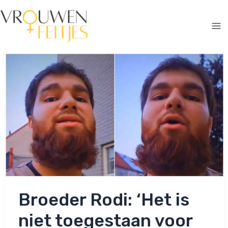
Ga
naar
de
Ma
inhoud
Me
Broeder Rodi: ‘Het is
niet toegestaan voor