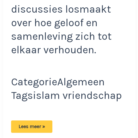
discussies losmaakt
over hoe geloof en
samenleving zich tot
elkaar verhouden.
CategorieAlgemeen
Tagsislam vriendschap
Broeder
Lees meer »
Rodi:
‘Het