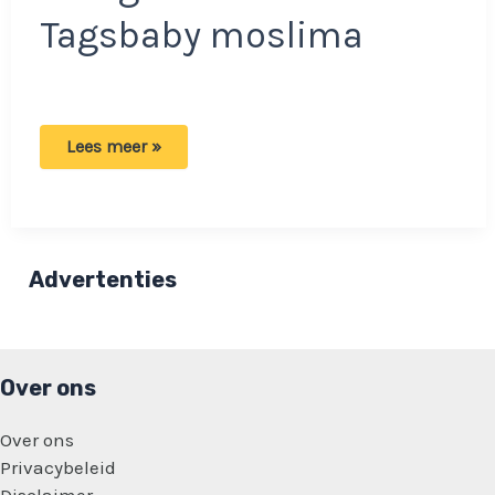
Tagsbaby moslima
Nederlandse
Lees meer »
deelt
bizar
weetje:
‘De
reden
waarom
babys
Advertenties
huilen
bij
de
geboorte!’
Over ons
Over ons
Privacybeleid