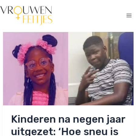
Ga
naar
de
Ma
inhoud
Me
Kinderen na negen jaar
uitgezet: ‘Hoe sneu is