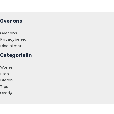
dat
wij
dit
als
samenleving
Over ons
kinderen
aandoen?’
Over ons
Privacybeleid
Disclaimer
Categorieën
Wonen
Eten
Dieren
Tips
Overig