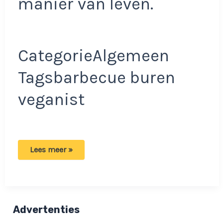
manier van leven.
CategorieAlgemeen
Tagsbarbecue buren
veganist
Veganist
Lees meer »
sleept
buren
voor
de
rechter
vanwege
barbecue:
Advertenties
‘Het
is