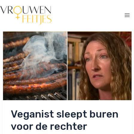
Ga
naar
de
Ma
inhoud
Me
Veganist sleept buren
voor de rechter