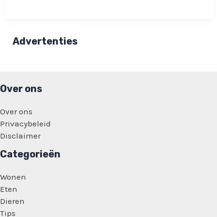
iets
vreemds
zien:
ontdekking
is
Advertenties
heel
apart!
Over ons
Over ons
Privacybeleid
Disclaimer
Categorieën
Wonen
Eten
Dieren
Tips