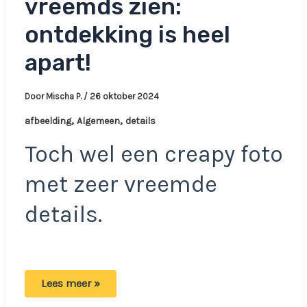
vreemds zien:
ontdekking is heel
apart!
Door
Mischa P.
/
26 oktober 2024
,
,
afbeelding
Algemeen
details
Toch wel een creapy foto
met zeer vreemde
details.
Oude
Lees meer »
foto
laat