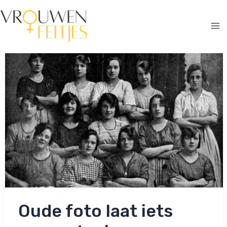
Ga
naar
de
Ma
inhoud
Me
Oude foto laat iets