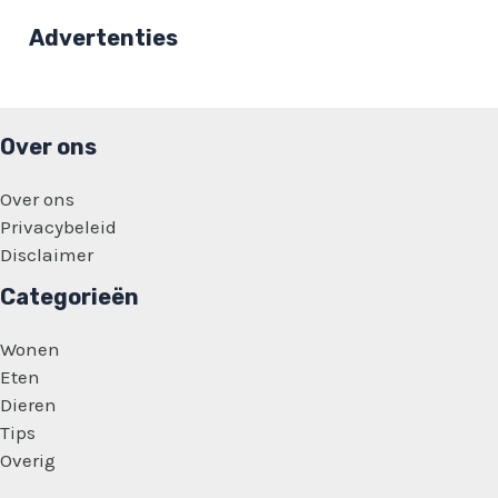
azc:
‘Het
Advertenties
is
schandalig
dat
we
alleen
maar
Over ons
dit
krijgen!’
Over ons
Privacybeleid
Disclaimer
Categorieën
Wonen
Eten
Dieren
Tips
Overig