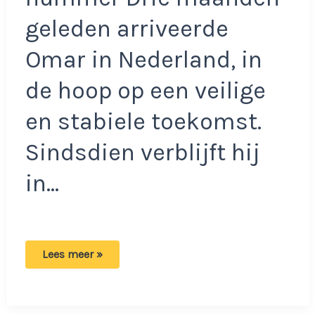
geleden arriveerde
Omar in Nederland, in
de hoop op een veilige
en stabiele toekomst.
Sindsdien verblijft hij
in…
Omar
Lees meer »
over
zijn
verblijf
in
het