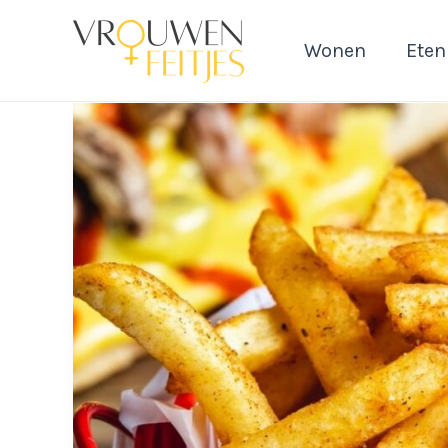
Ga
naar
Wonen
Eten
de
inhoud