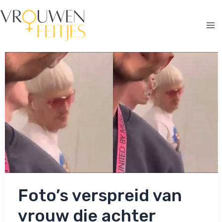
Ga
naar
de
Ma
inhoud
Me
Foto’s verspreid van
vrouw die achter