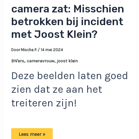
camera zat: Misschien
betrokken bij incident
met Joost Klein?
Door
Mischa P.
/
14 mei 2024
,
,
BN'ers
cameravrouw
joost klein
Deze beelden laten goed
zien dat ze aan het
treiteren zijn!
Foto’s
Lees meer »
verspreid