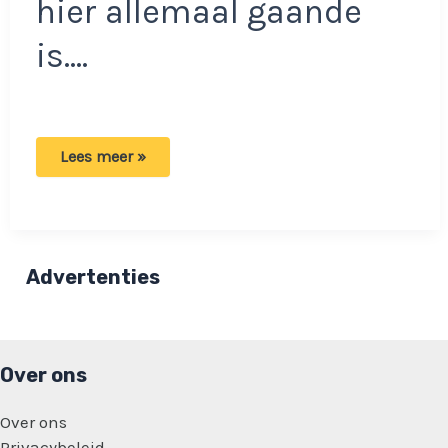
hier allemaal gaande
is….
De
Lees meer »
cameravrouw
heeft
een
ander
verhaal
over
wat
Advertenties
er
met
Joost
Klein
is
gebeurd,
Over ons
volgens
EBU.
Over ons
Privacybeleid