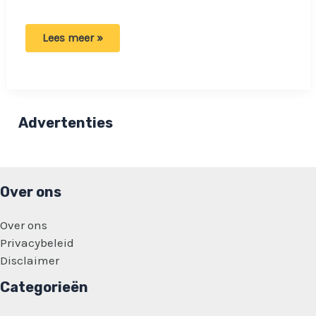
Dit
Lees meer »
park
neemt
geen
contant
geld
meer
aan:
Advertenties
Bezoekers
vinden
de
nieuwe
oplossing
oneerlijk!
Over ons
Over ons
Privacybeleid
Disclaimer
Categorieën