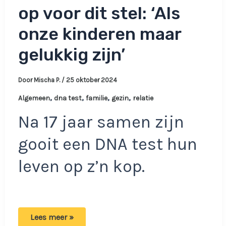
op voor dit stel: ‘Als
onze kinderen maar
gelukkig zijn’
Door
Mischa P.
/
25 oktober 2024
,
,
,
,
Algemeen
dna test
familie
gezin
relatie
Na 17 jaar samen zijn
gooit een DNA test hun
leven op z’n kop.
DNA-
Lees meer »
test