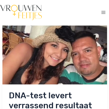
Ga
naar
de
Ma
inhoud
Me
DNA-test levert
verrassend resultaat