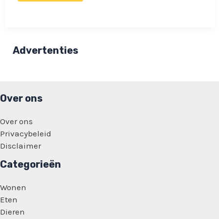
levert
verrassend
resultaat
op
voor
dit
Advertenties
stel:
‘Als
onze
kinderen
maar
gelukkig
Over ons
zijn’
Over ons
Privacybeleid
Disclaimer
Categorieën
Wonen
Eten
Dieren