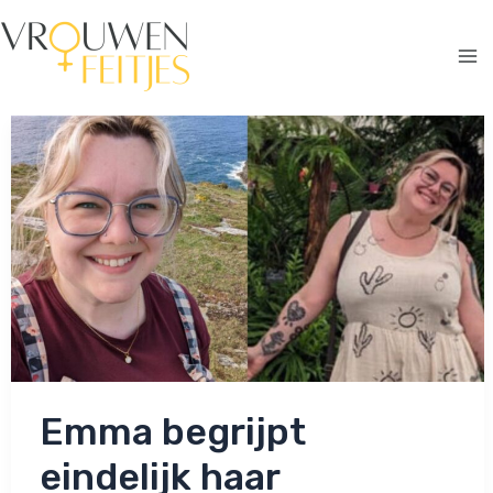
Ga
naar
de
Ma
inhoud
Me
Emma begrijpt
eindelijk haar