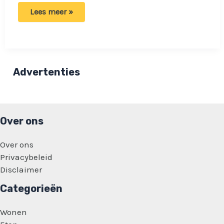
Emma
Lees meer »
begrijpt
eindelijk
haar
veranderende
gevoelens
in
relaties:
Advertenties
‘Ik
heb
eindelijk
een
woord
ervoor’
Over ons
Over ons
Privacybeleid
Disclaimer
Categorieën
Wonen