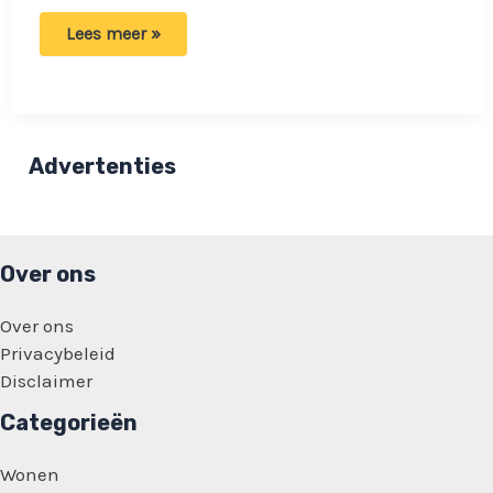
Jongeren
Lees meer »
willen
geen
duim
omhoog
emoji
meer
gebruiken:
Advertenties
‘te
boos
en
onvriendelijk’
Over ons
Over ons
Privacybeleid
Disclaimer
Categorieën
Wonen