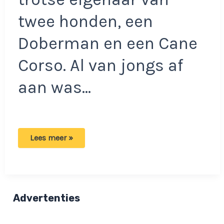
twee honden, een
Doberman en een Cane
Corso. Al van jongs af
aan was…
Chris
Lees meer »
ergert
zich
kapot
als
hij
met
zijn
Advertenties
honden
wandelt:
‘Het