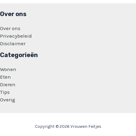
is
juist
altijd
Over ons
andersom’
Over ons
Privacybeleid
Disclaimer
Categorieën
Wonen
Eten
Dieren
Tips
Overig
Copyright © 2026 Vrouwen Feitjes