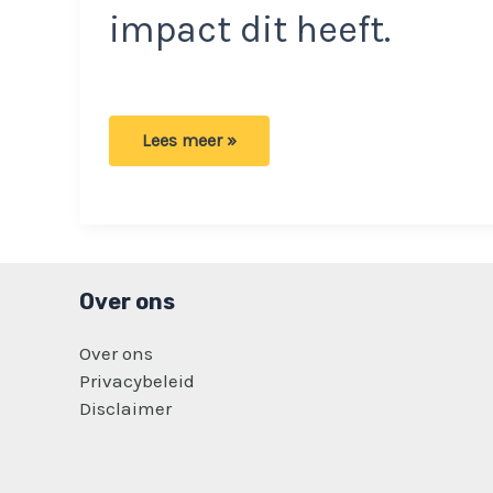
impact dit heeft.
Jonge
Lees meer »
vrouw
vindt
geen
baan:
‘Ik
wil
mijn
hoofddoek
niet
Over ons
afdoen’
Over ons
Privacybeleid
Disclaimer