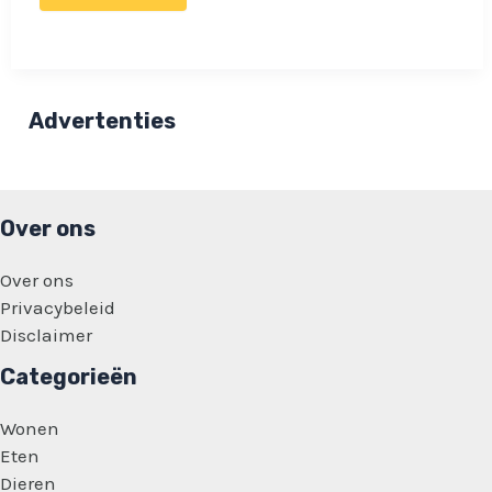
wordt
kouder:
Check
dit
voordat
je
de
Advertenties
verwarming
aanzet!
Over ons
Over ons
Privacybeleid
Disclaimer
Categorieën
Wonen
Eten
Dieren