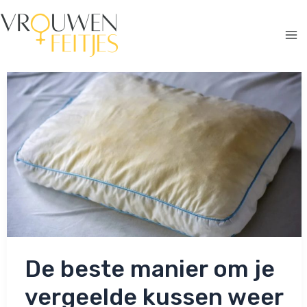
Ga
naar
de
Ma
inhoud
Me
De beste manier om je
vergeelde kussen weer