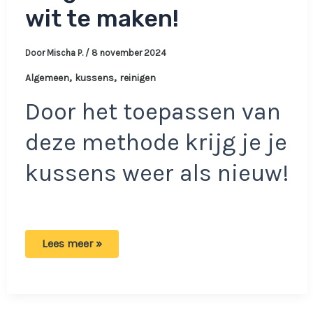
wit te maken!
Door
Mischa P.
/
8 november 2024
,
,
Algemeen
kussens
reinigen
Door het toepassen van
deze methode krijg je je
kussens weer als nieuw!
De
Lees meer »
beste
manier
om
je
vergeelde
kussen