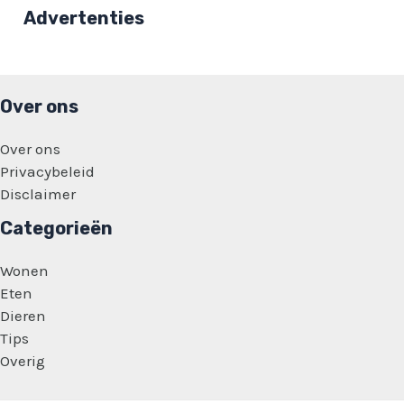
weer
Advertenties
wit
te
maken!
Over ons
Over ons
Privacybeleid
Disclaimer
Categorieën
Wonen
Eten
Dieren
Tips
Overig