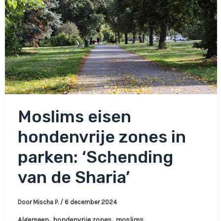
Moslims eisen
hondenvrije zones in
parken: ‘Schending
van de Sharia’
Door
Mischa P.
/
6 december 2024
,
,
Algemeen
hondenvrije zones
moslims