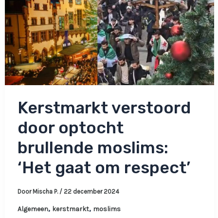
hier
op
zondag’
Kerstmarkt verstoord
door optocht
brullende moslims:
‘Het gaat om respect’
Door
Mischa P.
/
22 december 2024
,
,
Algemeen
kerstmarkt
moslims