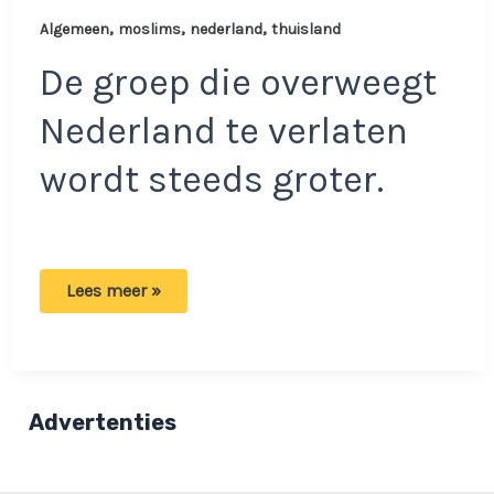
,
,
,
Algemeen
moslims
nederland
thuisland
De groep die overweegt
Nederland te verlaten
wordt steeds groter.
Steeds
Lees meer »
meer
Nederlandse
moslims
willen
weg:
‘Klaar
met
Advertenties
ongelijke
behandeling’