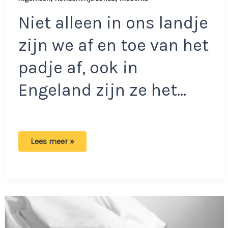
Niet alleen in ons landje
zijn we af en toe van het
padje af, ook in
Engeland zijn ze het…
Moslims
Lees meer »
eisen
hondenvrije
zones
in
parken:
‘Schending
van
de
Sharia’