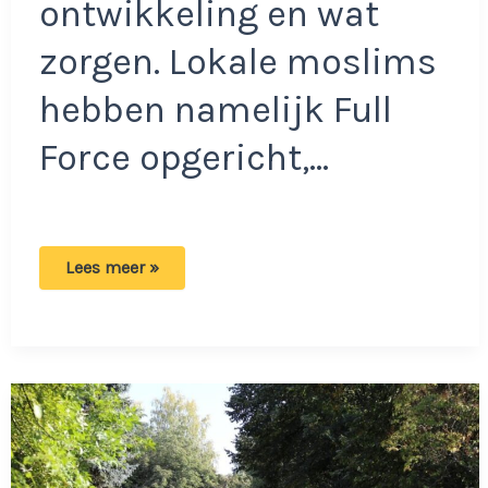
ontwikkeling en wat
zorgen. Lokale moslims
hebben namelijk Full
Force opgericht,…
Haagse
Lees meer »
moslimgroep
heeft
boodschap:
‘Leger
dat
op
korte
termijn
de
wereld
gaat
overnemen’