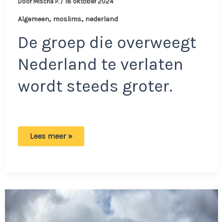
Door
Mischa P.
/
18 oktober 2024
,
,
Algemeen
moslims
nederland
De groep die overweegt
Nederland te verlaten
wordt steeds groter.
Meer
Lees meer »
moslims
willen
Nederland
verlaten:
‘Moe
van
het
gevoel
van
vernedering’