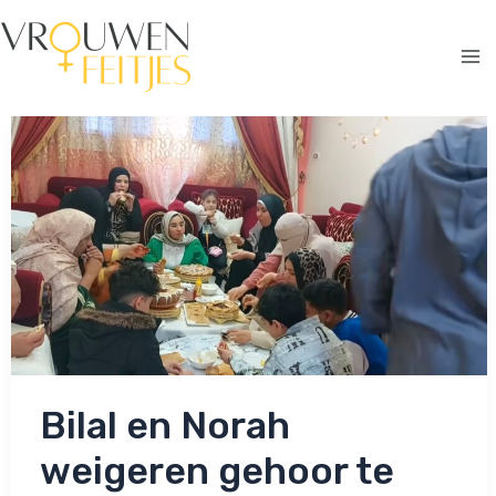
Ga
naar
de
Ma
inhoud
Me
Bilal en Norah
weigeren gehoor te