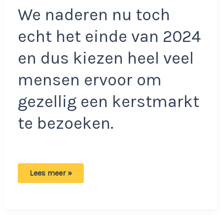
We naderen nu toch
echt het einde van 2024
en dus kiezen heel veel
mensen ervoor om
gezellig een kerstmarkt
te bezoeken.
Kerstmarkt
Lees meer »
verstoord
door
optocht
brullende
moslims:
‘Het