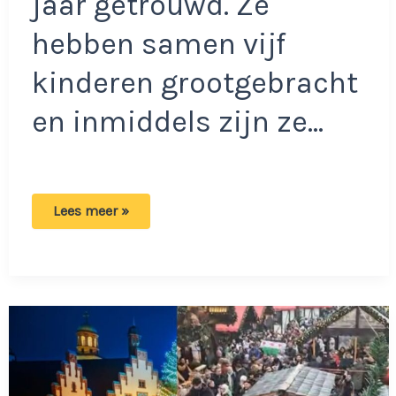
jaar getrouwd. Ze
hebben samen vijf
kinderen grootgebracht
en inmiddels zijn ze…
Bilal
Lees meer »
en
Norah
weigeren
gehoor
te
geven
aan
eis
van
buren:
‘Zo
gaat
het