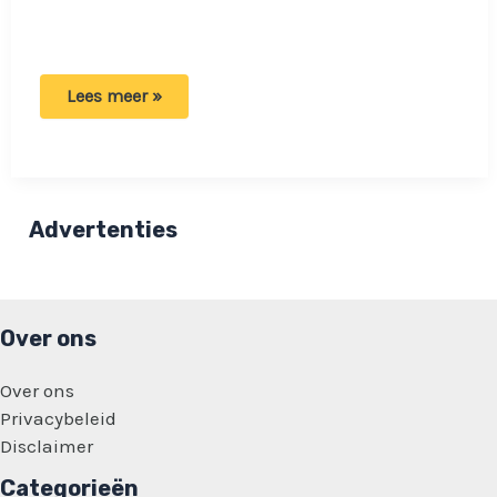
Laatste
Lees meer »
nieuws:
AVROTROS
meldt
twee
nieuwe
updates
over
Advertenties
Joost
Klein!
Over ons
Over ons
Privacybeleid
Disclaimer
Categorieën