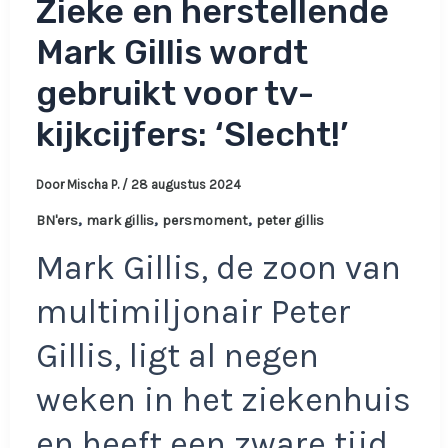
Zieke en herstellende
Mark Gillis wordt
gebruikt voor tv-
kijkcijfers: ‘Slecht!’
Door
Mischa P.
/
28 augustus 2024
,
,
,
BN'ers
mark gillis
persmoment
peter gillis
Mark Gillis, de zoon van
multimiljonair Peter
Gillis, ligt al negen
weken in het ziekenhuis
en heeft een zware tijd…