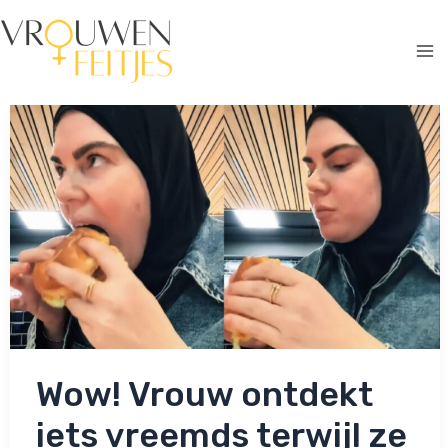
Ga
naar
de
Ma
inhoud
Me
Wow! Vrouw ontdekt
iets vreemds terwijl ze