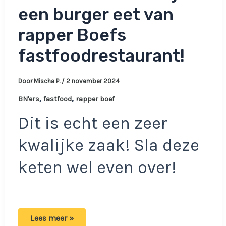
een burger eet van
rapper Boefs
fastfoodrestaurant!
Door
Mischa P.
/
2 november 2024
,
,
BN'ers
fastfood
rapper boef
Dit is echt een zeer
kwalijke zaak! Sla deze
keten wel even over!
Wow!
Lees meer »
Vrouw