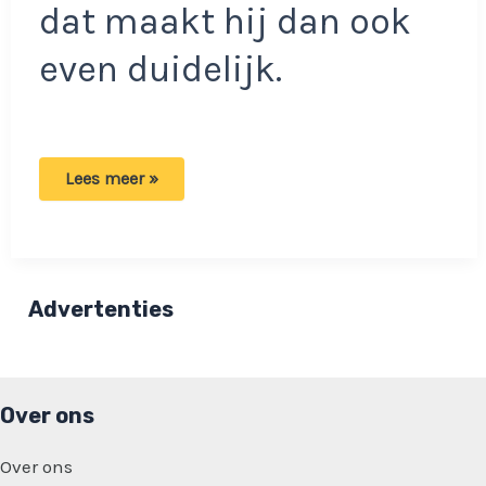
dat maakt hij dan ook
even duidelijk.
Rapper
Lees meer »
Boef
niet
tevreden
met
Nederland:
‘Als
ik
Advertenties
een
witte
artiest
was
geweest’
Over ons
Over ons