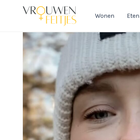
Ga
naar
Wonen
Eten
de
inhoud