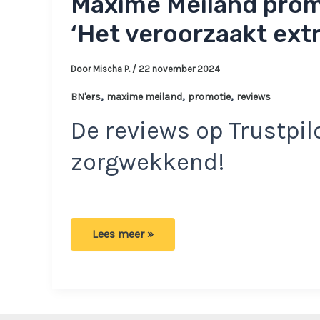
Maxime Meiland prom
‘Het veroorzaakt ext
Door
Mischa P.
/
22 november 2024
,
,
,
BN'ers
maxime meiland
promotie
reviews
De reviews op Trustpilo
zorgwekkend!
Maxime
Lees meer »
Meiland
promoot
product
aan
volgers:
‘Het
veroorzaakt