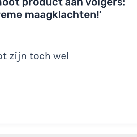
oot product aan volgers:
reme maagklachten!’
t zijn toch wel