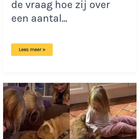
de vraag hoe zij over
een aantal…
Maxime
Lees meer »
haalt
uit
naar
diverse
BN’ers:
‘Die
vind
ik
ook
niks,
want
die
gaat
vreemd!’