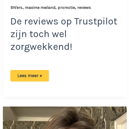
,
,
,
BN'ers
maxime meiland
promotie
reviews
De reviews op Trustpilot
zijn toch wel
zorgwekkend!
Maxime
Lees meer »
Meiland
promoot
product
aan
volgers:
‘Het
veroorzaakt
extreme
maagklachten!’