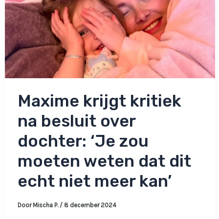
te
blijven’
Maxime krijgt kritiek
na besluit over
dochter: ‘Je zou
moeten weten dat dit
echt niet meer kan’
Door
Mischa P.
/
8 december 2024