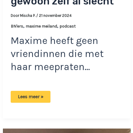
gewoon zelf al slecht’
Door
Mischa P.
/
21 november 2024
,
,
BN'ers
maxime meiland
podcast
Maxime heeft geen
vriendinnen die met
haar meepraten…
Maxime
Lees meer »
krijgt
flink
uithaal
van
vriendinnen:
‘Jij
bent