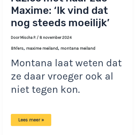
Maxime: ‘Ik vind dat
nog steeds moeilijk’
Door
Mischa P.
/
8 november 2024
,
,
BN'ers
maxime meiland
montana meiland
Montana laat weten dat
ze daar vroeger ook al
niet tegen kon.
Montana
Lees meer »
over
veel
ruzies