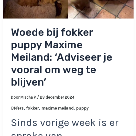
Woede bij fokker
puppy Maxime
Meiland: ‘Adviseer je
vooral om weg te
blijven’
Door
Mischa P.
/
23 december 2024
,
,
,
BN'ers
fokker
maxime meiland
puppy
Sinds vorige week is er