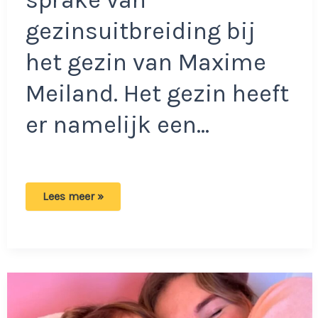
sprake van
gezinsuitbreiding bij
het gezin van Maxime
Meiland. Het gezin heeft
er namelijk een…
Woede
Lees meer »
bij
fokker
puppy
Maxime
Meiland:
‘Adviseer
je
vooral
om
weg