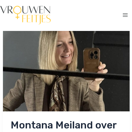
Ga
naar
de
Ma
inhoud
Me
Montana Meiland over