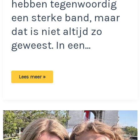
hebben tegenwoordig
een sterke band, maar
dat is niet altijd zo
geweest. In een…
Montana
Lees meer »
over
ruzies
met
haar
zusje
Maxime:
‘Dat
vind
ik
nog
steeds
moeilijk’