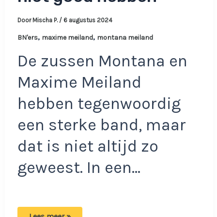
Door
Mischa P.
/
6 augustus 2024
,
,
BN'ers
maxime meiland
montana meiland
De zussen Montana en
Maxime Meiland
hebben tegenwoordig
een sterke band, maar
dat is niet altijd zo
geweest. In een…
Montana
Lees meer »