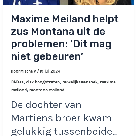
Maxime Meiland helpt
zus Montana uit de
problemen: ‘Dit mag
niet gebeuren’
Door
Mischa P.
/
19 juli 2024
,
,
,
BN'ers
dirk hoogstraten
huwelijksaanzoek
maxime
,
meiland
montana meiland
De dochter van
Martiens broer kwam
gelukkig tussenbeide…