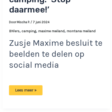
daarmee!’
Door
Mischa P.
/
7 juni 2024
,
,
,
BN'ers
camping
maxime meiland
montana meiland
Zusje Maxime besluit te
beelden te delen op
social media
Montana
Lees meer »
Meiland
wordt
lastiggevallen
op
een