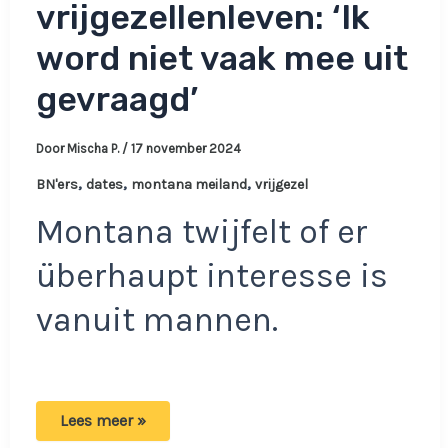
vrijgezellenleven: ‘Ik
word niet vaak mee uit
gevraagd’
Door
Mischa P.
/
17 november 2024
,
,
,
BN'ers
dates
montana meiland
vrijgezel
Montana twijfelt of er
überhaupt interesse is
vanuit mannen.
Montana
Lees meer »
Meiland