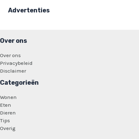
Franse
camping:
Advertenties
‘Stop
daarmee!’
Over ons
Over ons
Privacybeleid
Disclaimer
Categorieën
Wonen
Eten
Dieren
Tips
Overig