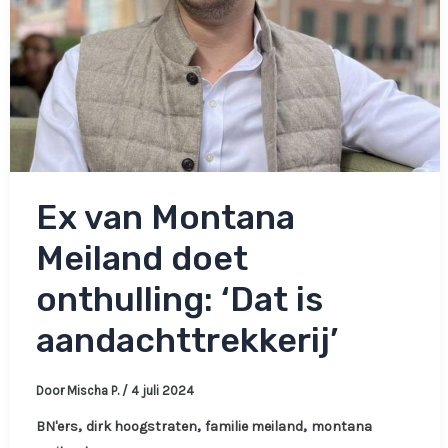
Ex van Montana
Meiland doet
onthulling: ‘Dat is
aandachttrekkerij’
Door
Mischa P.
/
4 juli 2024
,
,
,
BN'ers
dirk hoogstraten
familie meiland
montana