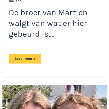
meiland
De broer van Martien
walgt van wat er hier
gebeurd is….
Ex
Lees meer »
van
Montana
Meiland
doet
onthulling:
‘Dat
is
aandachttrekkerij’