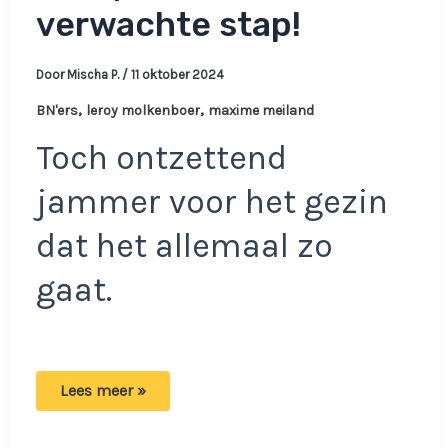
verwachte stap!
Door
Mischa P.
/
11 oktober 2024
,
,
BN'ers
leroy molkenboer
maxime meiland
Toch ontzettend
jammer voor het gezin
dat het allemaal zo
gaat.
Eindelijk:
Lees meer »
Maxime
en
Leroy