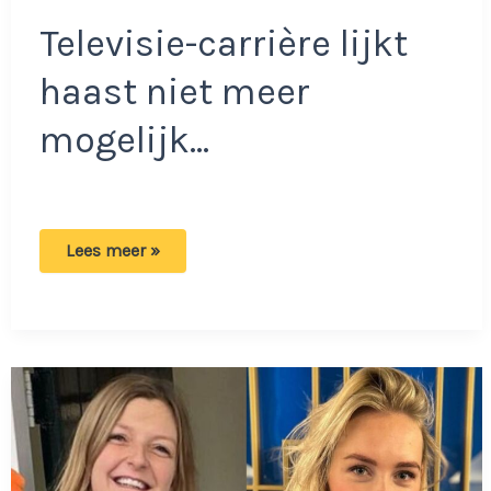
Televisie-carrière lijkt
haast niet meer
mogelijk…
Grote
Lees meer »
plannen
van
Maxime
Meiland
gestopt:
‘Ergernis
is
toegenomen’