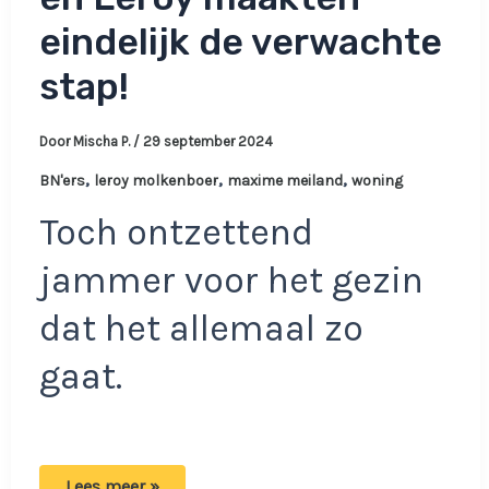
eindelijk de verwachte
stap!
Door
Mischa P.
/
29 september 2024
,
,
,
BN'ers
leroy molkenboer
maxime meiland
woning
Toch ontzettend
jammer voor het gezin
dat het allemaal zo
gaat.
Het
Lees meer »