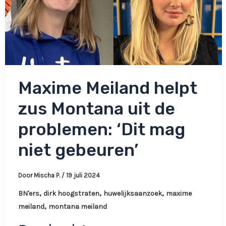
Maxime Meiland helpt
zus Montana uit de
problemen: ‘Dit mag
niet gebeuren’
Door
Mischa P.
/
19 juli 2024
,
,
,
BN'ers
dirk hoogstraten
huwelijksaanzoek
maxime
,
meiland
montana meiland