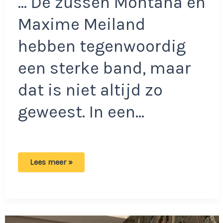
… De zussen Montana en
Maxime Meiland
hebben tegenwoordig
een sterke band, maar
dat is niet altijd zo
geweest. In een…
Montana
Lees meer »
over
ruzies
met
haar
zusje
Maxime:
‘Dat