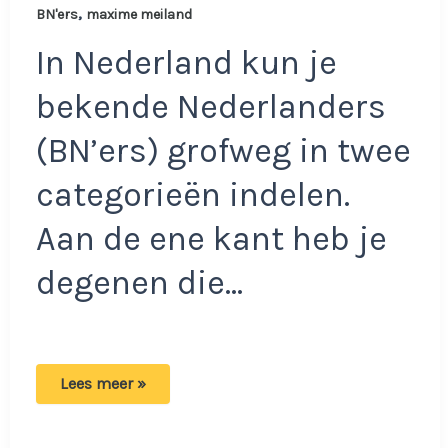
,
BN'ers
maxime meiland
In Nederland kun je
bekende Nederlanders
(BN’ers) grofweg in twee
categorieën indelen.
Aan de ene kant heb je
degenen die…
Maxime
Lees meer »
over
haar
kritiek:
Zeuren