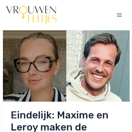
Ga
naar
de
Mai
inhoud
Men
Eindelijk: Maxime en
Leroy maken de