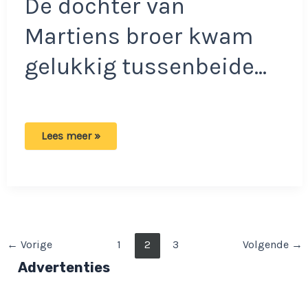
De dochter van
Martiens broer kwam
gelukkig tussenbeide…
Maxime
Lees meer »
Meiland
helpt
zus
Montana
uit
de
problemen:
‘Dit
mag
Bericht
←
Vorige
1
2
3
Volgende
→
niet
gebeuren’
paginering
Advertenties