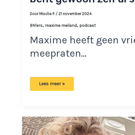
Door
Mischa P.
/
21 november 2024
,
,
BN'ers
maxime meiland
podcast
Maxime heeft geen vri
meepraten…
Maxime
Lees meer »
krijgt
flink
uithaal
van
vriendinnen:
‘Jij
bent
gewoon
zelf
al