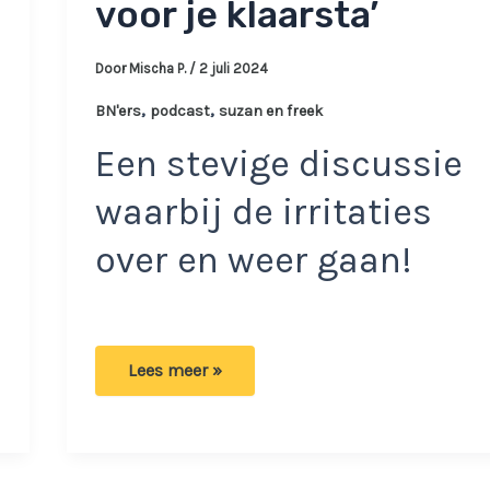
voor je klaarsta’
Door
Mischa P.
/
2 juli 2024
,
,
BN'ers
podcast
suzan en freek
Een stevige discussie
waarbij de irritaties
over en weer gaan!
Suzan
Lees meer »
en
Freek
zijn
gefrustreerd:
‘Je
verwacht