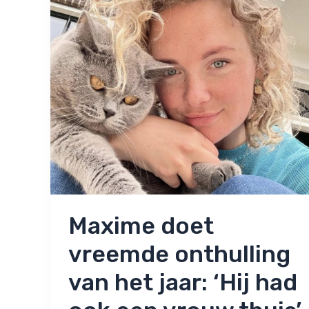
slecht’
Maxime doet
vreemde onthulling
van het jaar: ‘Hij had