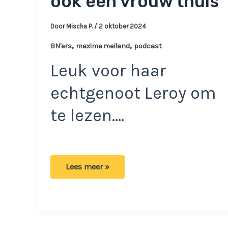
ook een vrouw thuis’
Door
Mischa P.
/
2 oktober 2024
,
,
BN'ers
maxime meiland
podcast
Leuk voor haar
echtgenoot Leroy om
te lezen….
Maxime
Lees meer »
doet
vreemde
onthulling
van
het
jaar:
‘Hij