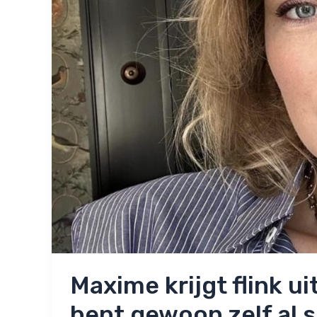
Maxime krijgt flink ui
bent gewoon zelf al s