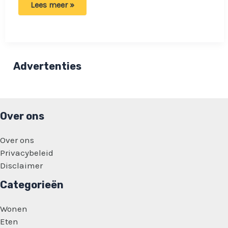
Wat
Lees meer »
betekent
het
gekleurde
blokje
onderaan
een
tube
Advertenties
tandpasta?
Over ons
Over ons
Privacybeleid
Disclaimer
Categorieën
Wonen
Eten