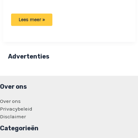
Esther
Lees meer »
is
kwaad
op
haar
ouders:
‘Ze
willen
Advertenties
mijn
schulden
niet
betalen’
Over ons
Over ons
Privacybeleid
Disclaimer
Categorieën