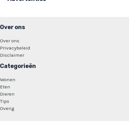
‘Meisjes
moesten
gezichten
bedekken’
Over ons
Over ons
Privacybeleid
Disclaimer
Categorieën
Wonen
Eten
Dieren
Tips
Overig