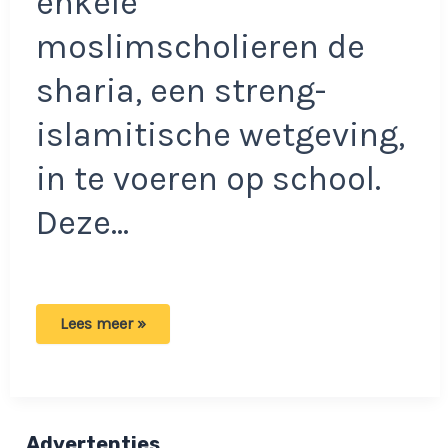
enkele
moslimscholieren de
sharia, een streng-
islamitische wetgeving,
in te voeren op school.
Deze…
Moslimscholieren
Lees meer »
proberen
sharia
in
te
voeren
op
school:
Advertenties