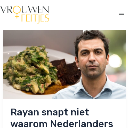
Ga
naar
de
Ma
inhoud
Me
Rayan snapt niet
waarom Nederlanders