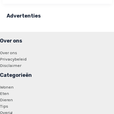
Nederlanders
dit
eten
lekker
Advertenties
vinden:
‘Het
lijkt
niet
af’
Over ons
Over ons
Privacybeleid
Disclaimer
Categorieën
Wonen
Eten
Dieren
Tips
Overig