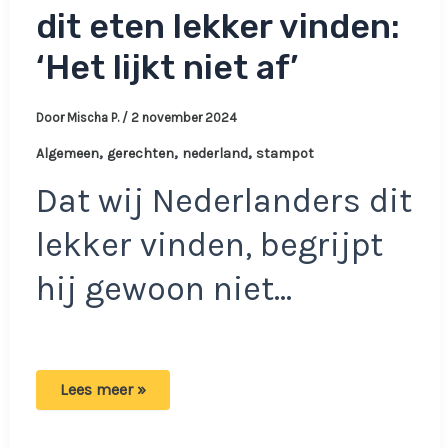
dit eten lekker vinden:
‘Het lijkt niet af’
Door
Mischa P.
/
2 november 2024
,
,
,
Algemeen
gerechten
nederland
stampot
Dat wij Nederlanders dit
lekker vinden, begrijpt
hij gewoon niet…
Rayan
Lees meer »
snapt
niet
waarom