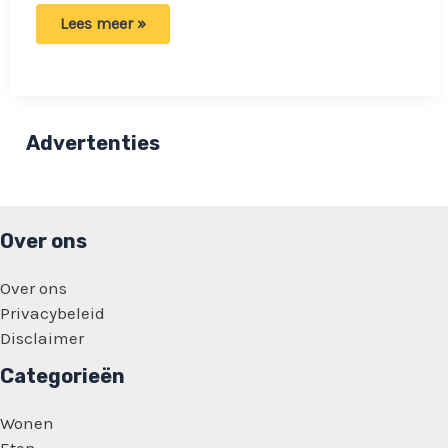
Uri
Lees meer »
Geller
zegt
wanneer
buitenaardse
wezens
naar
de
Advertenties
aarde
komen:
‘Sommige
mensen
zijn
bang’
Over ons
Over ons
Privacybeleid
Disclaimer
Categorieën
Wonen