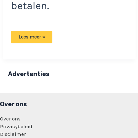
betalen.
Zorgen
Lees meer »
over
dit
jaar:
Meer
verwaarloosde
katten
en
Advertenties
honden!
Over ons
Over ons
Privacybeleid
Disclaimer