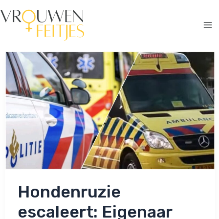
Ga
naar
de
Ma
inhoud
Me
Hondenruzie
escaleert: Eigenaar