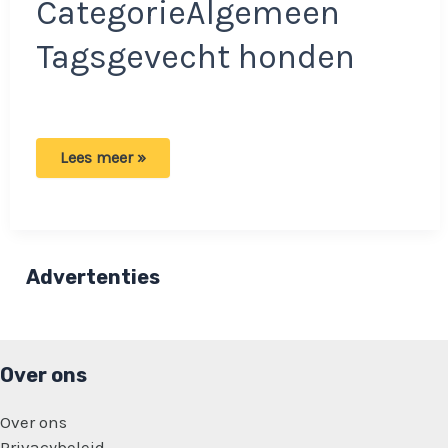
CategorieAlgemeen
Tagsgevecht honden
Hondenruzie
Lees meer »
escaleert:
Eigenaar
mishandeld
na
fatale
aanval.
Advertenties
Over ons
Over ons
Privacybeleid