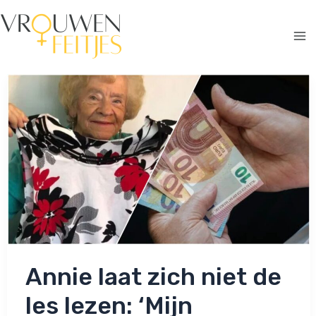
Ga
naar
de
Ma
inhoud
Me
Annie laat zich niet de
les lezen: ‘Mijn